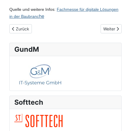
Quelle und weitere Infos:
Fachmesse für digitale Lösungen
he
in der Baubranc
Vorheriger Beitrag: Bauwirtschaft vor einer Zeitenwende: Küns
Nächster Beitr
Zurück
Weiter
GundM
Softtech