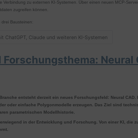
ekte Verbindung zu externen KI-Systemen. Über einen neuen MCP-Server
tdaten zugreifen können.
 drei Bausteinen:
mit ChatGPT, Claude und weiteren KI-Systemen
d Forschungsthema: Neural
Branche entsteht derzeit ein neues Forschungsfeld:
Neural CAD
.
er oder einfache Polygonmodelle erzeugen. Das Ziel sind technis
ren parametrischen Modellhistorie.
berwiegend in der Entwicklung und Forschung.
Von einer KI, die 
ernt.