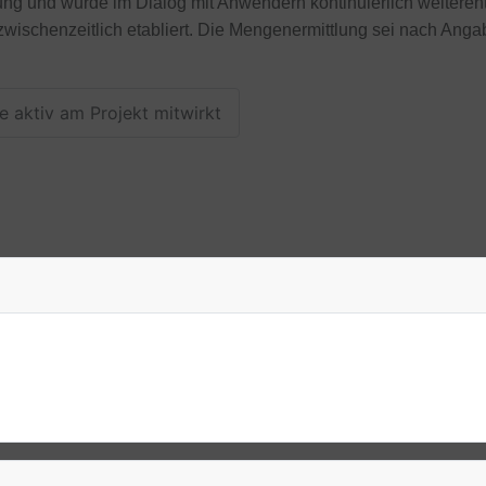
rung und wurde im Dialog mit Anwendern kontinuierlich weitere
schenzeitlich etabliert. Die Mengenermittlung sei nach Angab
 aktiv am Projekt mitwirkt