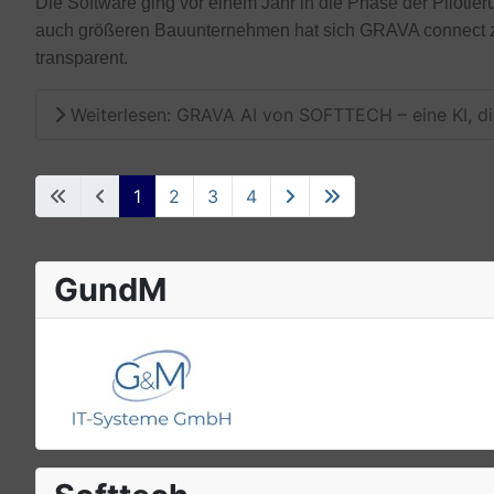
Die Software ging vor einem Jahr in die Phase der Pilotie
auch größeren Bauunternehmen hat sich GRAVA connect zwi
transparent.
Weiterlesen: GRAVA AI von SOFTTECH – eine KI, die
1
2
3
4
GundM