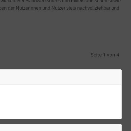
ntwickelt. Bei Handwerksbüros und mittelständischen sowie
en der Nutzerinnen und Nutzer stets nachvollziehbar und
Seite 1 von 4