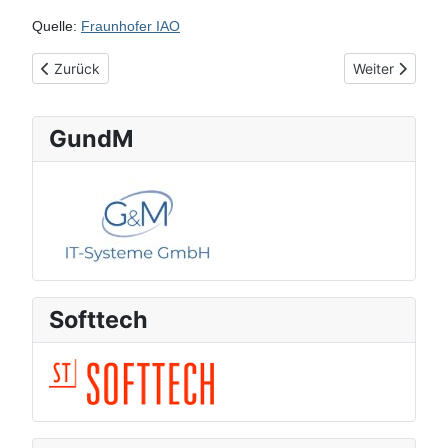
Quelle:
Fraunhofer IAO
Vorheriger Beitrag: Künstliche Intelligenz als Zukunftstreiber
Nächster Beitr
Zurück
Weiter
GundM
Softtech