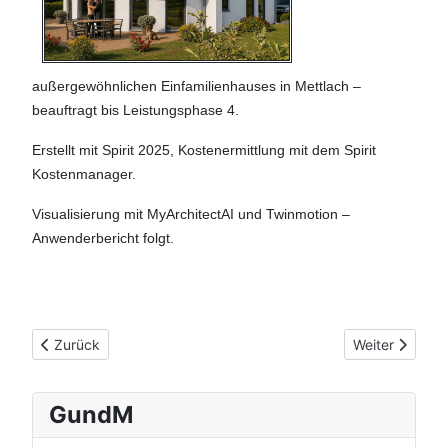
außergewöhnlichen Einfamilienhauses in Mettlach –
beauftragt bis Leistungsphase 4.
Erstellt mit Spirit 2025, Kostenermittlung mit dem Spirit
Kostenmanager.
Visualisierung mit MyArchitectAI und Twinmotion –
Anwenderbericht folgt.
Vorheriger Beitrag: Milliarden für Gaskraftwerke – eine Ents
Nächster Beit
Zurück
Weiter
GundM