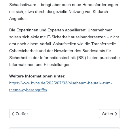
Schadsoftware – bringt aber auch neue Herausforderungen
mit sich, etwa durch die gezielte Nutzung von KI durch
Angreifer.
Die Expertinnen und Experten appellieren: Unternehmen
sollten sich aktiv mit IT-Sicherheit auseinandersetzen – nicht
erst nach einem Vorfall. Anlaufstellen wie die Transferstelle
Cybersicherheit und der Newsletter des Bundesamts für
Sicherheit in der Informationstechnik (BSI) bieten praxisnahe
Informationen und Hilfestellungen.
Weitere Informationen unter:
https://www.bvbs.de/2025/07/03/bluebeam-bautalk-zum-
thema-cyberangriffe/
Vorheriger Beitrag: Entwurf einer Pfosten-Riegel-Konstruktion f
Nächster Beitr
Zurück
Weiter