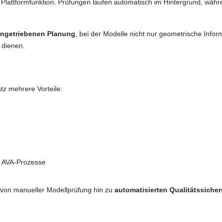
Plattformfunktion. Prüfungen laufen automatisch im Hintergrund, währe
engetriebenen Planung
, bei der Modelle nicht nur geometrische Infor
 dienen.
z mehrere Vorteile:
d AVA-Prozesse
 von manueller Modellprüfung hin zu
automatisierten Qualitätssich