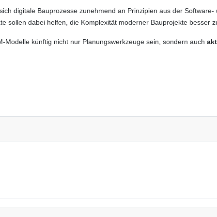
sich digitale Bauprozesse zunehmend an Prinzipien aus der Software- un
ate sollen dabei helfen, die Komplexität moderner Bauprojekte besser 
M-Modelle künftig nicht nur Planungswerkzeuge sein, sondern auch
ak
ung rückt in den Kern des Entwurfs