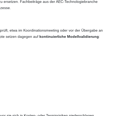
 zu ersetzen. Fachbeiträge aus der AEC-Technologiebranche
ozesse.
rprüft, etwa im Koordinationsmeeting oder vor der Übergabe an
epte setzen dagegen auf
kontinuierliche Modellvalidierung
:
vor sie sich in Kosten- oder Terminrisiken niederschlagen.