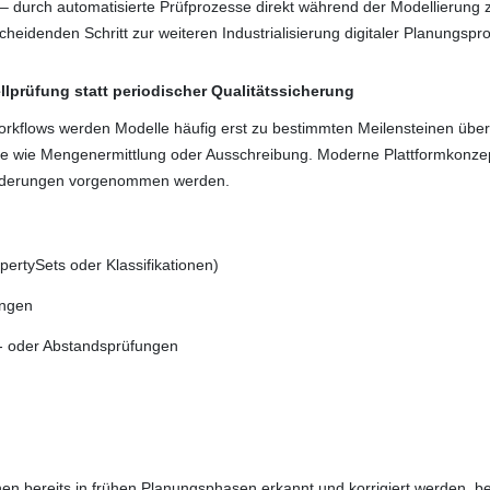
 – durch automatisierte Prüfprozesse direkt während der Modellierung
cheidenden Schritt zur weiteren Industrialisierung digitaler Planungspr
llprüfung statt periodischer Qualitätssicherung
Workflows werden Modelle häufig erst zu bestimmten Meilensteinen übe
e wie Mengenermittlung oder Ausschreibung. Moderne Plattformkonz
 Änderungen vorgenommen werden.
pertySets oder Klassifikationen)
ungen
ns- oder Abstandsprüfungen
nen bereits in frühen Planungsphasen erkannt und korrigiert werden, be