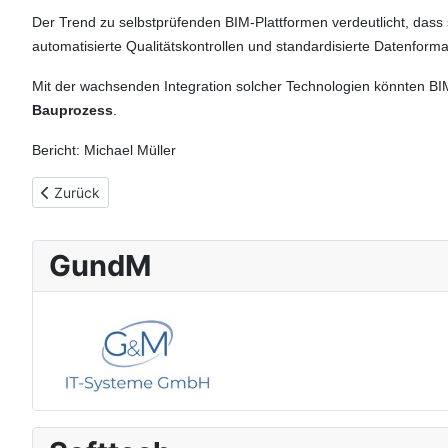
Der Trend zu selbstprüfenden BIM-Plattformen verdeutlicht, dass 
automatisierte Qualitätskontrollen und standardisierte Datenform
Mit der wachsenden Integration solcher Technologien könnten BI
Bauprozess
.
Bericht: Michael Müller
Vorheriger Beitrag: Tendenz von der digitalBAU: KI-Visualisier
Zurück
GundM