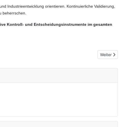
d Industrieentwicklung orientieren. Kontinuierliche Validierung,
zu beherrschen.
tive Kontroll- und Entscheidungsinstrumente im gesamten
Nächster Beitr
Weiter