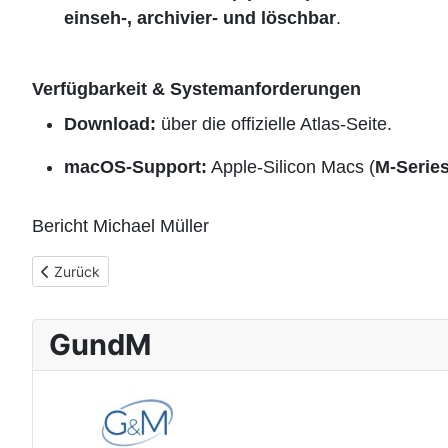
einseh-, archivier- und löschbar
.
Verfügbarkeit & Systemanforderungen
Download:
über die offizielle Atlas-Seite.
macOS-Support:
Apple-Silicon Macs (
M-Serie
Bericht Michael Müller
Vorheriger Beitrag: BauGPT bündelt 300+ Bau-Workflows – Cra
Zurück
GundM