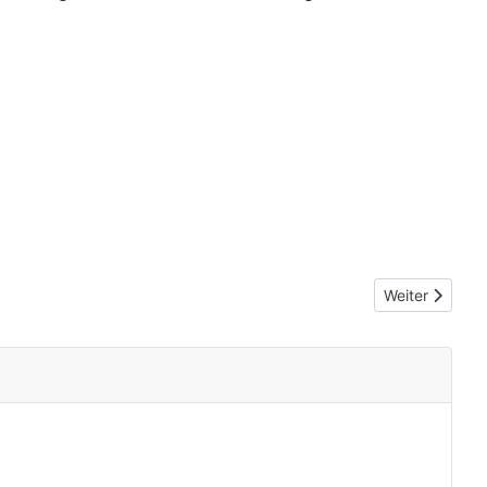
Nächster Beitr
Weiter