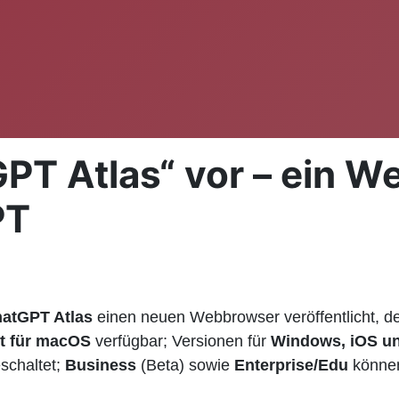
GPT Atlas“ vor – ein 
PT
atGPT Atlas
einen neuen Webbrowser veröffentlicht, der 
it für macOS
verfügbar; Versionen für
Windows, iOS u
schaltet;
Business
(Beta) sowie
Enterprise/Edu
können