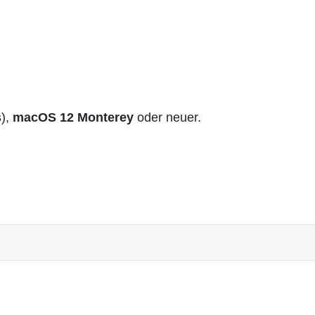
s
),
macOS 12 Monterey
oder neuer.
fthunt treibt Bau-KI aus München in die Fläche