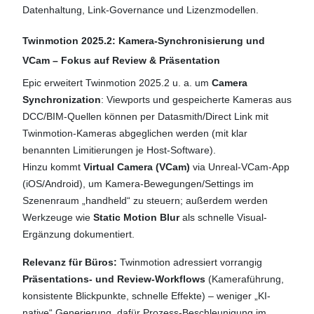
Datenhaltung, Link-Governance und Lizenzmodellen.
Twinmotion 2025.2: Kamera-Synchronisierung und
VCam – Fokus auf Review & Präsentation
Epic erweitert Twinmotion 2025.2 u. a. um
Camera
Synchronization
: Viewports und gespeicherte Kameras aus
DCC/BIM-Quellen können per Datasmith/Direct Link mit
Twinmotion-Kameras abgeglichen werden (mit klar
benannten Limitierungen je Host-Software).
Hinzu kommt
Virtual Camera (VCam)
via Unreal-VCam-App
(iOS/Android), um Kamera-Bewegungen/Settings im
Szenenraum „handheld“ zu steuern; außerdem werden
Werkzeuge wie
Static Motion Blur
als schnelle Visual-
Ergänzung dokumentiert.
Relevanz für Büros:
Twinmotion adressiert vorrangig
Präsentations- und Review-Workflows
(Kameraführung,
konsistente Blickpunkte, schnelle Effekte) – weniger „KI-
native“ Generierung, dafür Prozess-Beschleunigung im