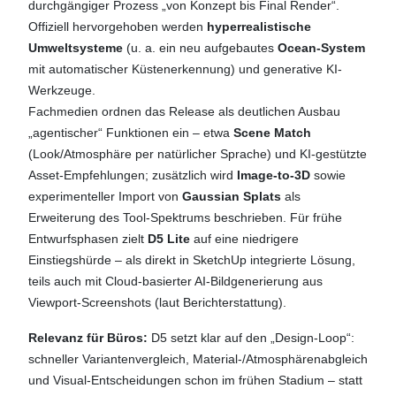
durchgängiger Prozess „von Konzept bis Final Render“.
Offiziell hervorgehoben werden
hyperrealistische
Umweltsysteme
(u. a. ein neu aufgebautes
Ocean-System
mit automatischer Küstenerkennung) und generative KI-
Werkzeuge.
Fachmedien ordnen das Release als deutlichen Ausbau
„agentischer“ Funktionen ein – etwa
Scene Match
(Look/Atmosphäre per natürlicher Sprache) und KI-gestützte
Asset-Empfehlungen; zusätzlich wird
Image-to-3D
sowie
experimenteller Import von
Gaussian Splats
als
Erweiterung des Tool-Spektrums beschrieben.
Für frühe
Entwurfsphasen zielt
D5 Lite
auf eine niedrigere
Einstiegshürde – als direkt in SketchUp integrierte Lösung,
teils auch mit Cloud-basierter AI-Bildgenerierung aus
Viewport-Screenshots (laut Berichterstattung).
Relevanz für Büros:
D5 setzt klar auf den „Design-Loop“:
schneller Variantenvergleich, Material-/Atmosphärenabgleich
und Visual-Entscheidungen schon im frühen Stadium – statt