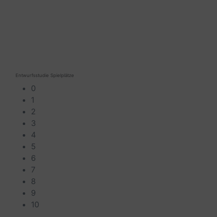
Entwurfsstudie Spielplätze
0
1
2
3
4
5
6
7
8
9
10